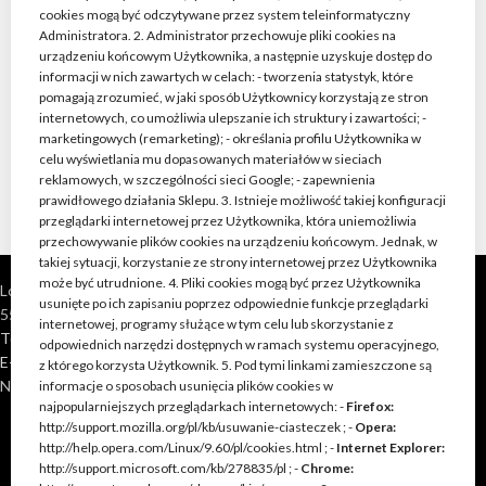
cookies mogą być odczytywane przez system teleinformatyczny
Administratora. 2. Administrator przechowuje pliki cookies na
urządzeniu końcowym Użytkownika, a następnie uzyskuje dostęp do
informacji w nich zawartych w celach: - tworzenia statystyk, które
pomagają zrozumieć, w jaki sposób Użytkownicy korzystają ze stron
internetowych, co umożliwia ulepszanie ich struktury i zawartości; -
marketingowych (remarketing); - określania profilu Użytkownika w
celu wyświetlania mu dopasowanych materiałów w sieciach
reklamowych, w szczególności sieci Google; - zapewnienia
prawidłowego działania Sklepu. 3. Istnieje możliwość takiej konfiguracji
przeglądarki internetowej przez Użytkownika, która uniemożliwia
przechowywanie plików cookies na urządzeniu końcowym. Jednak, w
takiej sytuacji, korzystanie ze strony internetowej przez Użytkownika
może być utrudnione. 4. Pliki cookies mogą być przez Użytkownika
Loft Shop Manufacture
usunięte po ich zapisaniu poprzez odpowiednie funkcje przeglądarki
55-220 Jelcz Laskowice, Polska
internetowej, programy służące w tym celu lub skorzystanie z
Telefon: +48 790 528 555 | +48 693 262 400
odpowiednich narzędzi dostępnych w ramach systemu operacyjnego,
E-mail: kontakt@loft-shop.pl
z którego korzysta Użytkownik. 5. Pod tymi linkami zamieszczone są
NIP: 898 202 51 11
informacje o sposobach usunięcia plików cookies w
najpopularniejszych przeglądarkach internetowych: -
Firefox:
http://support.mozilla.org/pl/kb/usuwanie-ciasteczek ; -
Opera:
http://help.opera.com/Linux/9.60/pl/cookies.html ; -
Internet Explorer:
http://support.microsoft.com/kb/278835/pl ; -
Chrome: