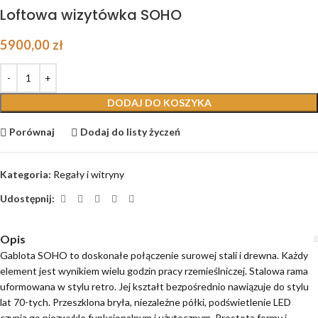
Loftowa wizytówka SOHO
5900,00
zł
DODAJ DO KOSZYKA
Porównaj
Dodaj do listy życzeń
Kategoria:
Regały i witryny
Udostępnij:
Opis
Gablota SOHO to doskonałe połączenie surowej stali i drewna. Każdy
element jest wynikiem wielu godzin pracy rzemieślniczej. Stalowa rama
uformowana w stylu retro. Jej kształt bezpośrednio nawiązuje do stylu
lat 70-tych. Przeszklona bryła, niezależne półki, podświetlenie LED
czynią go niezwykle funkcjonalnym i użytecznym. Prostota formy i