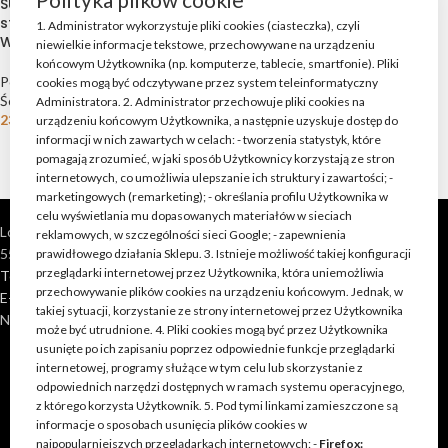
SUROWE Deski ścienne ze
SUROWE Deski ścienne ze
starego drewna OWIANE
starego drewna WYSUSZONE
1. Administrator wykorzystuje pliki cookies (ciasteczka), czyli
WIATREM(szare)
SŁOŃCEM(brąz)
niewielkie informacje tekstowe, przechowywane na urządzeniu
końcowym Użytkownika (np. komputerze, tablecie, smartfonie). Pliki
Pozostałe produkty
,
Stare Deski
Pozostałe produkty
,
Stare Deski
cookies mogą być odczytywane przez system teleinformatyczny
Ścienne
Ścienne
Administratora. 2. Administrator przechowuje pliki cookies na
239,00
zł
239,00
zł
urządzeniu końcowym Użytkownika, a następnie uzyskuje dostęp do
informacji w nich zawartych w celach: - tworzenia statystyk, które
pomagają zrozumieć, w jaki sposób Użytkownicy korzystają ze stron
internetowych, co umożliwia ulepszanie ich struktury i zawartości; -
marketingowych (remarketing); - określania profilu Użytkownika w
celu wyświetlania mu dopasowanych materiałów w sieciach
Loft Shop Manufacture
reklamowych, w szczególności sieci Google; - zapewnienia
55-220 Jelcz Laskowice, Polska
prawidłowego działania Sklepu. 3. Istnieje możliwość takiej konfiguracji
przeglądarki internetowej przez Użytkownika, która uniemożliwia
Telefon: +48 790 528 555 | +48 693 262 400
przechowywanie plików cookies na urządzeniu końcowym. Jednak, w
E-mail: kontakt@loft-shop.pl
takiej sytuacji, korzystanie ze strony internetowej przez Użytkownika
NIP: 898 202 51 11
może być utrudnione. 4. Pliki cookies mogą być przez Użytkownika
usunięte po ich zapisaniu poprzez odpowiednie funkcje przeglądarki
internetowej, programy służące w tym celu lub skorzystanie z
odpowiednich narzędzi dostępnych w ramach systemu operacyjnego,
z którego korzysta Użytkownik. 5. Pod tymi linkami zamieszczone są
informacje o sposobach usunięcia plików cookies w
najpopularniejszych przeglądarkach internetowych: -
Firefox: