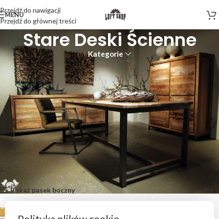
Przejdź do nawigacji
MENU
Przejdź do głównej treści
Stare Deski Ścienne
Kategorie
Stare deski ścienne z odzyskanego drewna
to naturalna i ekologiczna
dekoracja wnętrz, która nadaje przestrzeni autentyczny charakter.
Każda deska wykonana jest z
drewno z rozbiórki
, Dzięki czemu
wyróżnia się unikalną fakturą, naturalną patyną i niepowtarzalnym
układem słojów. Idealne jako
drewniana okładzina ścienna
do wnętrz
loftowych, rustykalnych i industrialnych. Trwałe, estetyczne i gotowe
do montażu -
stare drewno na ścianę
, które przyciąga uwagę i
podkreśla styl wnętrza.
Strona główna
Pozostałe produkty
Stare Deski Ścienne
Wyświetlanie wszystkich wyników: 2
Pokaż pasek boczny
Polityka plików cookie