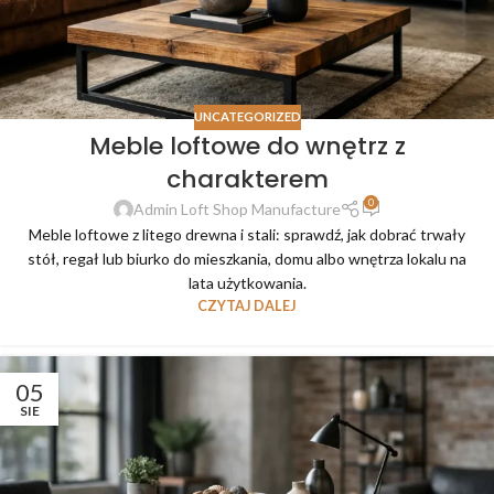
UNCATEGORIZED
Meble loftowe do wnętrz z
charakterem
0
Admin Loft Shop Manufacture
Meble loftowe z litego drewna i stali: sprawdź, jak dobrać trwały
stół, regał lub biurko do mieszkania, domu albo wnętrza lokalu na
lata użytkowania.
CZYTAJ DALEJ
05
SIE