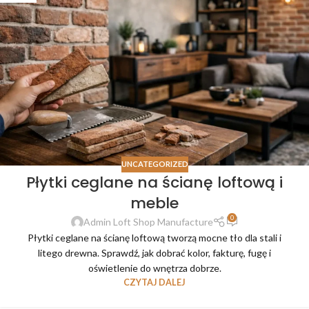
UNCATEGORIZED
Płytki ceglane na ścianę loftową i
meble
0
Admin Loft Shop Manufacture
Płytki ceglane na ścianę loftową tworzą mocne tło dla stali i
litego drewna. Sprawdź, jak dobrać kolor, fakturę, fugę i
oświetlenie do wnętrza dobrze.
CZYTAJ DALEJ