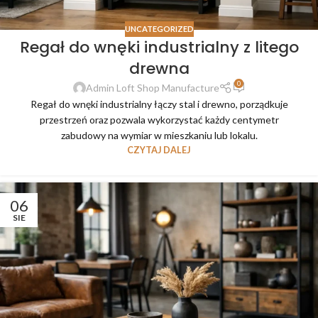
UNCATEGORIZED
Regał do wnęki industrialny z litego
drewna
0
Admin Loft Shop Manufacture
Regał do wnęki industrialny łączy stal i drewno, porządkuje
przestrzeń oraz pozwala wykorzystać każdy centymetr
zabudowy na wymiar w mieszkaniu lub lokalu.
CZYTAJ DALEJ
06
SIE