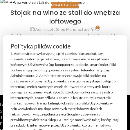
UNCATEGORIZED
30
Stojak na wino ze stali do wnętrza
LIP
loftowego
0
Admin Loft Shop Manufacture
Stojak na wino ze stali łączy porządek, trwałość i industrialny
charakter. Sprawdź, jak dobrać formę, wykończenie oraz miejsce
Polityka plików cookie
montażu w domu lub lokalu.
1. Administrator wykorzystuje pliki cookies (ciasteczka), czyli
CZYTAJ DALEJ
niewielkie informacje tekstowe, przechowywane na urządzeniu
końcowym Użytkownika (np. komputerze, tablecie, smartfonie). Pliki
cookies mogą być odczytywane przez system teleinformatyczny
Administratora. 2. Administrator przechowuje pliki cookies na
1
2
urządzeniu końcowym Użytkownika, a następnie uzyskuje dostęp do
informacji w nich zawartych w celach: - tworzenia statystyk, które
pomagają zrozumieć, w jaki sposób Użytkownicy korzystają ze stron
internetowych, co umożliwia ulepszanie ich struktury i zawartości; -
marketingowych (remarketing); - określania profilu Użytkownika w
Loft Shop Manufacture
celu wyświetlania mu dopasowanych materiałów w sieciach
55-220 Jelcz Laskowice, Polska
reklamowych, w szczególności sieci Google; - zapewnienia
Telefon: +48 790 528 555 | +48 693 262 400
prawidłowego działania Sklepu. 3. Istnieje możliwość takiej konfiguracji
E-mail: kontakt@loft-shop.pl
przeglądarki internetowej przez Użytkownika, która uniemożliwia