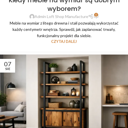
Kiedy meble na wymiar są dobrym
wyborem?
0
Admin Loft Shop Manufacture
Meble na wymiar z litego drewna i stali pozwalają wykorzystać
każdy centymetr wnętrza. Sprawdź, jak zaplanować trwały,
funkcjonalny projekt dla siebie.
CZYTAJ DALEJ
07
SIE