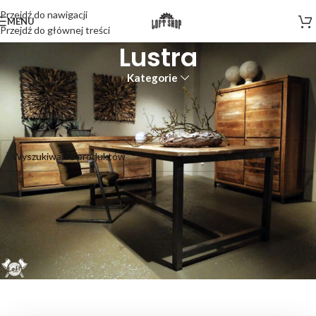
Przejdź do nawigacji
MENU
Przejdź do głównej treści
Lustra
Kategorie
Strona główna
Meble
Lustra
Nie znaleziono produktów, których szukasz.