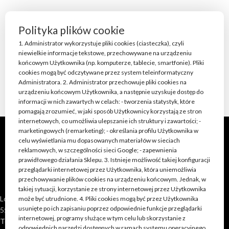
Polityka plików cookie
1. Administrator wykorzystuje pliki cookies (ciasteczka), czyli
niewielkie informacje tekstowe, przechowywane na urządzeniu
końcowym Użytkownika (np. komputerze, tablecie, smartfonie). Pliki
cookies mogą być odczytywane przez system teleinformatyczny
Administratora. 2. Administrator przechowuje pliki cookies na
urządzeniu końcowym Użytkownika, a następnie uzyskuje dostęp do
informacji w nich zawartych w celach: - tworzenia statystyk, które
pomagają zrozumieć, w jaki sposób Użytkownicy korzystają ze stron
internetowych, co umożliwia ulepszanie ich struktury i zawartości; -
marketingowych (remarketing); - określania profilu Użytkownika w
celu wyświetlania mu dopasowanych materiałów w sieciach
reklamowych, w szczególności sieci Google; - zapewnienia
prawidłowego działania Sklepu. 3. Istnieje możliwość takiej konfiguracji
przeglądarki internetowej przez Użytkownika, która uniemożliwia
przechowywanie plików cookies na urządzeniu końcowym. Jednak, w
takiej sytuacji, korzystanie ze strony internetowej przez Użytkownika
Loft Shop Manufacture
może być utrudnione. 4. Pliki cookies mogą być przez Użytkownika
usunięte po ich zapisaniu poprzez odpowiednie funkcje przeglądarki
55-220 Jelcz Laskowice, Polska
internetowej, programy służące w tym celu lub skorzystanie z
Telefon: +48 790 528 555 | +48 693 262 400
odpowiednich narzędzi dostępnych w ramach systemu operacyjnego,