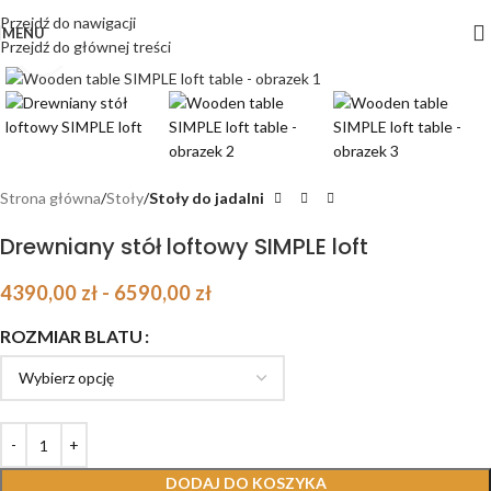
Przejdź do nawigacji
MENU
Przejdź do głównej treści
Kliknij, aby powiększyć
Strona główna
Stoły
Stoły do jadalni
Drewniany stół loftowy SIMPLE loft
4390,00
zł
-
6590,00
zł
ROZMIAR BLATU
DODAJ DO KOSZYKA