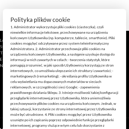
Polityka plików cookie
1. Administrator wykorzystuje pliki cookies (ciasteczka), czyli
niewielkie informacje tekstowe, przechowywane na urządzeniu
końcowym Użytkownika (np. komputerze, tablecie, smartfonie). Pliki
Loft Shop Manufacture
cookies mogą być odczytywane przez system teleinformatyczny
55-220 Jelcz Laskowice, Polska
Administratora. 2. Administrator przechowuje pliki cookies na
Telefon: +48 790 528 555 | +48 693 262 400
urządzeniu końcowym Użytkownika, a następnie uzyskuje dostęp do
E-mail: kontakt@loft-shop.pl
informacji w nich zawartych w celach: - tworzenia statystyk, które
NIP: 898 202 51 11
pomagają zrozumieć, w jaki sposób Użytkownicy korzystają ze stron
internetowych, co umożliwia ulepszanie ich struktury i zawartości; -
marketingowych (remarketing); - określania profilu Użytkownika w
celu wyświetlania mu dopasowanych materiałów w sieciach
reklamowych, w szczególności sieci Google; - zapewnienia
prawidłowego działania Sklepu. 3. Istnieje możliwość takiej konfiguracji
przeglądarki internetowej przez Użytkownika, która uniemożliwia
przechowywanie plików cookies na urządzeniu końcowym. Jednak, w
takiej sytuacji, korzystanie ze strony internetowej przez Użytkownika
może być utrudnione. 4. Pliki cookies mogą być przez Użytkownika
usunięte po ich zapisaniu poprzez odpowiednie funkcje przeglądarki
internetowej, programy służące w tym celu lub skorzystanie z