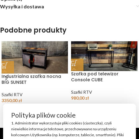
Wysyłka i dostawa
Podobne produkty
Szafka pod telewizor
Industrialna szafka nocna
Console CUBE
BIG SUNSET
Szafki RTV
Szafki RTV
980,00
zł
3350,00
zł
Polityka plików cookie
1. Administrator wykorzystuje pliki cookies (ciasteczka), czyli
niewielkie informacje tekstowe, przechowywane na urządzeniu
końcowym Użytkownika (np. komputerze, tablecie, smartfonie). Pliki