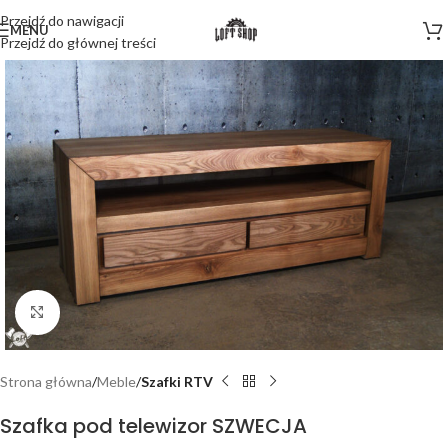
Przejdź do nawigacji
MENU
Przejdź do głównej treści
Kliknij, aby powiększyć
Strona główna
Meble
Szafki RTV
Szafka pod telewizor SZWECJA