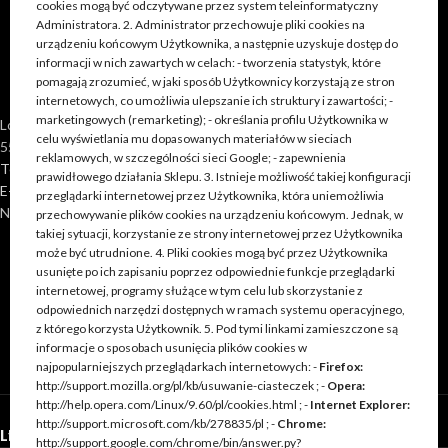
cookies mogą być odczytywane przez system teleinformatyczny
Administratora. 2. Administrator przechowuje pliki cookies na
urządzeniu końcowym Użytkownika, a następnie uzyskuje dostęp do
informacji w nich zawartych w celach: - tworzenia statystyk, które
pomagają zrozumieć, w jaki sposób Użytkownicy korzystają ze stron
internetowych, co umożliwia ulepszanie ich struktury i zawartości; -
marketingowych (remarketing); - określania profilu Użytkownika w
Loft Shop Manufacture
celu wyświetlania mu dopasowanych materiałów w sieciach
55-220 Jelcz Laskowice, Polska
reklamowych, w szczególności sieci Google; - zapewnienia
Telefon: +48 790 528 555 | +48 693 262 400
prawidłowego działania Sklepu. 3. Istnieje możliwość takiej konfiguracji
E-mail: kontakt@loft-shop.pl
przeglądarki internetowej przez Użytkownika, która uniemożliwia
NIP: 898 202 51 11
przechowywanie plików cookies na urządzeniu końcowym. Jednak, w
takiej sytuacji, korzystanie ze strony internetowej przez Użytkownika
może być utrudnione. 4. Pliki cookies mogą być przez Użytkownika
usunięte po ich zapisaniu poprzez odpowiednie funkcje przeglądarki
internetowej, programy służące w tym celu lub skorzystanie z
odpowiednich narzędzi dostępnych w ramach systemu operacyjnego,
z którego korzysta Użytkownik. 5. Pod tymi linkami zamieszczone są
informacje o sposobach usunięcia plików cookies w
najpopularniejszych przeglądarkach internetowych: -
Firefox:
http://support.mozilla.org/pl/kb/usuwanie-ciasteczek ; -
Opera:
http://help.opera.com/Linux/9.60/pl/cookies.html ; -
Internet Explorer:
http://support.microsoft.com/kb/278835/pl ; -
Chrome:
LINKI
http://support.google.com/chrome/bin/answer.py?