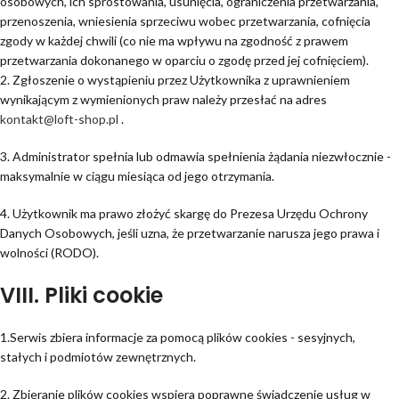
osobowych, ich sprostowania, usunięcia, ograniczenia przetwarzania,
przenoszenia, wniesienia sprzeciwu wobec przetwarzania, cofnięcia
zgody w każdej chwili (co nie ma wpływu na zgodność z prawem
przetwarzania dokonanego w oparciu o zgodę przed jej cofnięciem).
2. Zgłoszenie o wystąpieniu przez Użytkownika z uprawnieniem
wynikającym z wymienionych praw należy przesłać na adres
kontakt@loft-shop.pl
.
3. Administrator spełnia lub odmawia spełnienia żądania niezwłocznie -
maksymalnie w ciągu miesiąca od jego otrzymania.
4. Użytkownik ma prawo złożyć skargę do Prezesa Urzędu Ochrony
Danych Osobowych, jeśli uzna, że przetwarzanie narusza jego prawa i
wolności (RODO).
VIII. Pliki cookie
1.Serwis zbiera informacje za pomocą plików cookies - sesyjnych,
stałych i podmiotów zewnętrznych.
2. Zbieranie plików cookies wspiera poprawne świadczenie usług w