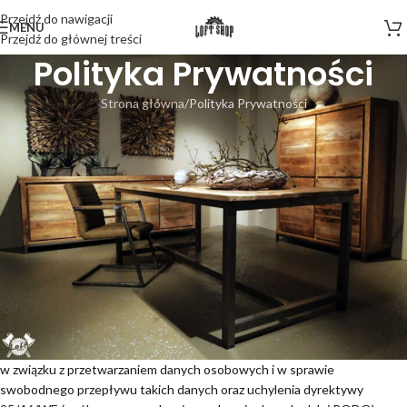
Przejdź do nawigacji
MENU
Przejdź do głównej treści
Polityka Prywatności
Strona główna
Polityka Prywatności
I. Postanowienia ogólne
Polityka prywatności określa, jak zbierane, przetwarzane i
przechowywane są dane osobowe Użytkowników niezbędne do
świadczenia usług drogą elektroniczną za pośrednictwem serwisu
internetowego
www.loft-shop.pl
(dalej: Serwis).
2. Serwis zbiera wyłącznie dane osobowe niezbędne do świadczenia i
rozwoju usług w nim oferowanych.
3. Dane osobowe zbierane za pośrednictwem Serwisu są przetwarzane
zgodnie z Rozporządzeniem Parlamentu Europejskiego i Rady (UE)
2016/679 z dnia 27 kwietnia 2016 r. w sprawie ochrony osób fizycznych
w związku z przetwarzaniem danych osobowych i w sprawie
swobodnego przepływu takich danych oraz uchylenia dyrektywy