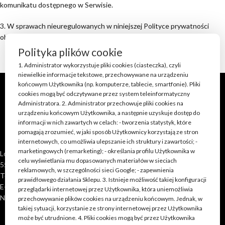
komunikatu dostępnego w Serwisie.
3. W sprawach nieuregulowanych w niniejszej Polityce prywatności
obowiązują przepisy RODO i przepisy prawa polskiego.
Polityka plików cookie
1. Administrator wykorzystuje pliki cookies (ciasteczka), czyli
niewielkie informacje tekstowe, przechowywane na urządzeniu
końcowym Użytkownika (np. komputerze, tablecie, smartfonie). Pliki
cookies mogą być odczytywane przez system teleinformatyczny
Administratora. 2. Administrator przechowuje pliki cookies na
urządzeniu końcowym Użytkownika, a następnie uzyskuje dostęp do
informacji w nich zawartych w celach: - tworzenia statystyk, które
pomagają zrozumieć, w jaki sposób Użytkownicy korzystają ze stron
internetowych, co umożliwia ulepszanie ich struktury i zawartości; -
marketingowych (remarketing); - określania profilu Użytkownika w
Loft Shop Manufacture
celu wyświetlania mu dopasowanych materiałów w sieciach
55-220 Jelcz Laskowice, Polska
reklamowych, w szczególności sieci Google; - zapewnienia
Telefon: +48 790 528 555 | +48 693 262 400
prawidłowego działania Sklepu. 3. Istnieje możliwość takiej konfiguracji
E-mail: kontakt@loft-shop.pl
przeglądarki internetowej przez Użytkownika, która uniemożliwia
NIP: 898 202 51 11
przechowywanie plików cookies na urządzeniu końcowym. Jednak, w
takiej sytuacji, korzystanie ze strony internetowej przez Użytkownika
może być utrudnione. 4. Pliki cookies mogą być przez Użytkownika