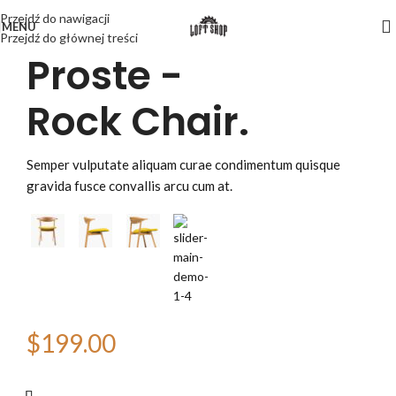
Przejdź do nawigacji
MENU
Przejdź do głównej treści
Proste -
Rock Chair.
Semper vulputate aliquam curae condimentum quisque
gravida fusce convallis arcu cum at.
Eames -
CAPPELLINI
Drewniane
Krzesło boczne.
Krzesła
wypoczynkowe.
KOLOR:
$199.00
Semper vulputate aliquam curae condimentum quisque
gravida fusce convallis arcu cum at.
Semper vulputate aliquam curae condimentum quisque