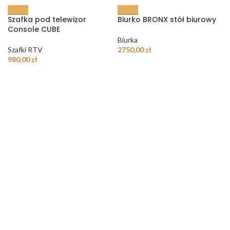
Szafka pod telewizor
Biurko BRONX stół biurowy
Console CUBE
Biurka
Szafki RTV
2750,00
zł
980,00
zł
STRONA DOCELOWA PRODUKTU
Krzesło Vitra -