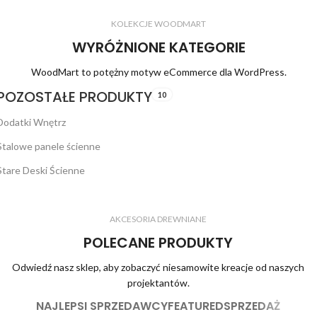
KOLEKCJE WOODMART
WYRÓŻNIONE KATEGORIE
WoodMart to potężny motyw eCommerce dla WordPress.
POZOSTAŁE PRODUKTY
10
Dodatki Wnętrz
Stalowe panele ścienne
Stare Deski Ścienne
AKCESORIA DREWNIANE
POLECANE PRODUKTY
Odwiedź nasz sklep, aby zobaczyć niesamowite kreacje od naszych
projektantów.
NAJLEPSI SPRZEDAWCY
FEATURED
SPRZEDAŻ