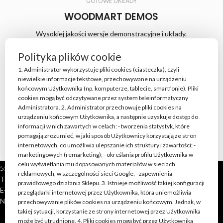
GOTOWE UKŁADY
WOODMART DEMOS
Wysokiej jakości wersje demonstracyjne i układy.
Wyświetl wszystko
Polityka plików cookie
1. Administrator wykorzystuje pliki cookies (ciasteczka), czyli
niewielkie informacje tekstowe, przechowywane na urządzeniu
końcowym Użytkownika (np. komputerze, tablecie, smartfonie). Pliki
cookies mogą być odczytywane przez system teleinformatyczny
Administratora. 2. Administrator przechowuje pliki cookies na
urządzeniu końcowym Użytkownika, a następnie uzyskuje dostęp do
informacji w nich zawartych w celach: - tworzenia statystyk, które
pomagają zrozumieć, w jaki sposób Użytkownicy korzystają ze stron
internetowych, co umożliwia ulepszanie ich struktury i zawartości; -
marketingowych (remarketing); - określania profilu Użytkownika w
Loft Shop Manufacture
celu wyświetlania mu dopasowanych materiałów w sieciach
55-220 Jelcz Laskowice, Polska
reklamowych, w szczególności sieci Google; - zapewnienia
Telefon: +48 790 528 555 | +48 693 262 400
prawidłowego działania Sklepu. 3. Istnieje możliwość takiej konfiguracji
E-mail: kontakt@loft-shop.pl
przeglądarki internetowej przez Użytkownika, która uniemożliwia
NIP: 898 202 51 11
przechowywanie plików cookies na urządzeniu końcowym. Jednak, w
takiej sytuacji, korzystanie ze strony internetowej przez Użytkownika
może być utrudnione. 4. Pliki cookies mogą być przez Użytkownika