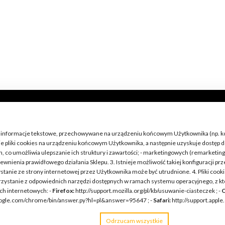
elkie informacje tekstowe, przechowywane na urządzeniu końcowym Użytkownika (np. k
 pliki cookies na urządzeniu końcowym Użytkownika, a następnie uzyskuje dostęp do 
, co umożliwia ulepszanie ich struktury i zawartości; - marketingowych (remarketin
ewnienia prawidłowego działania Sklepu. 3. Istnieje możliwość takiej konfiguracji 
ystanie ze strony internetowej przez Użytkownika może być utrudnione. 4. Pliki coo
orzystanie z odpowiednich narzędzi dostępnych w ramach systemu operacyjnego, z kt
ch internetowych: -
Firefox:
http://support.mozilla.org/pl/kb/usuwanie-ciasteczek ; -
O
google.com/chrome/bin/answer.py?hl=pl&answer=95647 ; -
Safari:
http://support.appl
Odrzucam wszystkie