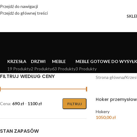
Przejdź do nawigacji
Przejdź do głównej treści
SKLE
KRZESŁA
DRZWI
MEBLE
MEBLE GOTOWE DO WYSYŁK
19 Produkty
2 Produkty
63 Produkty
3 Produkty
FILTRUJ WEDŁUG CENY
Strona główna
Krzes
Hoker przemysłow
Cena:
690 zł
-
1100 zł
FILTRUJ
Hokery
1050,00
zł
STAN ZAPASÓW