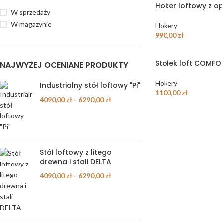
Hoker loftowy z o
W sprzedaży
W magazynie
Hokery
990,00
zł
Stołek loft COMF
NAJWYŻEJ OCENIANE PRODUKTY
Hokery
Industrialny stół loftowy "Pi"
1100,00
zł
4090,00
zł
-
6290,00
zł
Stół loftowy z litego
drewna i stali DELTA
4090,00
zł
-
6290,00
zł