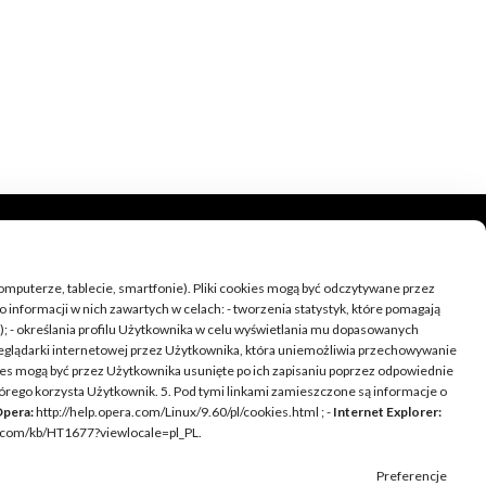
omputerze, tablecie, smartfonie). Pliki cookies mogą być odczytywane przez
informacji w nich zawartych w celach: - tworzenia statystyk, które pomagają
g); - określania profilu Użytkownika w celu wyświetlania mu dopasowanych
przeglądarki internetowej przez Użytkownika, która uniemożliwia przechowywanie
kies mogą być przez Użytkownika usunięte po ich zapisaniu poprzez odpowiednie
LINKI
órego korzysta Użytkownik. 5. Pod tymi linkami zamieszczone są informacje o
pera:
http://help.opera.com/Linux/9.60/pl/cookies.html ; -
Internet Explorer:
Strona główna
e.com/kb/HT1677?viewlocale=pl_PL.
Sklep
Blog
Preferencje