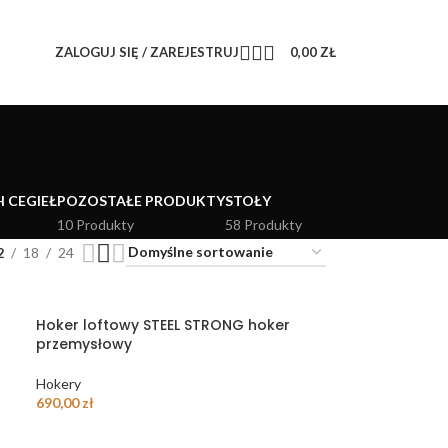
ZALOGUJ SIĘ / ZAREJESTRUJ
0,00
ZŁ
H CEGIEŁ
POZOSTAŁE PRODUKTY
STOŁY
10 Produkty
58 Produkty
2
18
24
Hoker loftowy STEEL STRONG hoker
przemysłowy
Hokery
690,00
zł