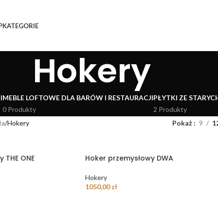
P
KATEGORIE
Hokery
I
MEBLE LOFTOWE DLA BARÓW I RESTAURACJI
PŁYTKI ZE STARYC
0 Produkty
2 Produkty
ła
Hokery
Pokaż
9
1
y THE ONE
Hoker przemysłowy DWA
Hokery
1050,00
zł