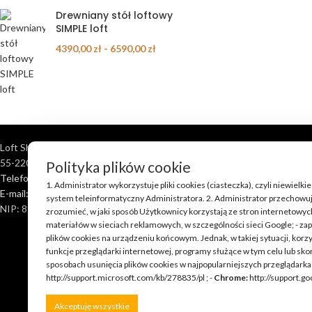
Drewniany stół loftowy
SIMPLE loft
4390,00
zł
-
6590,00
zł
Loft Shop Manufacture
55-220 Jelcz Laskowice, Polska
Polityka plików cookie
Telefon: +48 790 528 555 | +48 693 262 400
1. Administrator wykorzystuje pliki cookies (ciasteczka), czyli niewi
E-mail: kontakt@loft-shop.pl
system teleinformatyczny Administratora. 2. Administrator przechowuje
NIP: 898 202 51 11
zrozumieć, w jaki sposób Użytkownicy korzystają ze stron internetowych
materiałów w sieciach reklamowych, w szczególności sieci Google; - zap
plików cookies na urządzeniu końcowym. Jednak, w takiej sytuacji, korz
funkcje przeglądarki internetowej, programy służące w tym celu lub sk
sposobach usunięcia plików cookies w najpopularniejszych przeglądarka
http://support.microsoft.com/kb/278835/pl ; -
Chrome:
http://support.
Akceptuję wszystkie